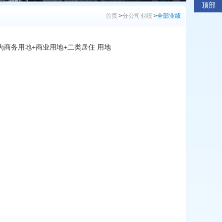
顶部
首页
>
分公司业绩
>
全部业绩
为商务用地+商业用地+二类居住 用地