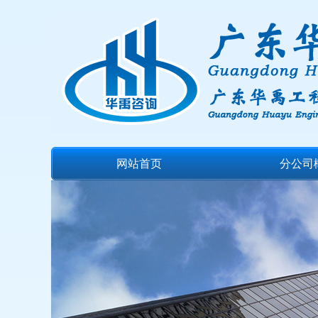
网站首页
分公司