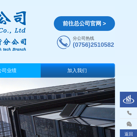
前往总公司官网 >
分公司热线
(0756)2510582
公司业绩
加入我们
返回