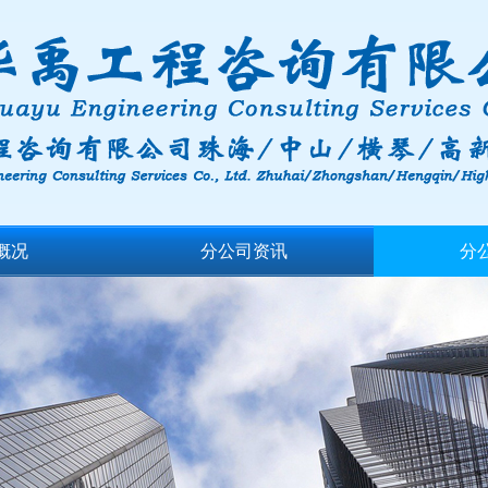
概况
分公司资讯
分